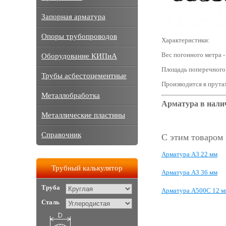
Запорная арматура
Опоры трубопроводов
Характеристики:
Вес погонного метра 
Оборудование КИПиА
Площадь поперечного 
Трубы асбестоцементные
Производится в прута
Металлобработка
Арматура в нали
Металлические пластины
Справочник
С этим товаром
Арматура А3 22 мм
Трубный калькулятор
Арматура А3 36 мм
Труба
Арматура А500С 12 м
Сталь