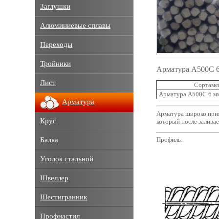
Заглушки
Алюминиевые сплавы
Переходы
Тройники
Арматура А500С 6
Лист
Сортаме
Арматура А500С 6 м
Арматура
Арматура широко прим
Круг
который после залива
Балка
Профиль:
Уголок стальной
Швеллер
Шестигранник
Профнастил