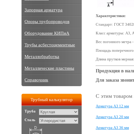
Запорная арматура
Характеристики:
Опоры трубопроводов
Стандарт: ГОСТ 3402
Оборудование КИПиА
Класс арматуры: А3, 
Вес погонного метра - 
Трубы асбестоцементные
Площадь поперечного с
Металлобработка
Длина прутков мерная:
Металлические пластины
Продукция в нал
Для заказа звонит
Справочник
С этим товаром
Трубный калькулятор
Арматура А3 12 мм
Труба
Арматура А3 20 мм
Сталь
Арматура А3 36 мм