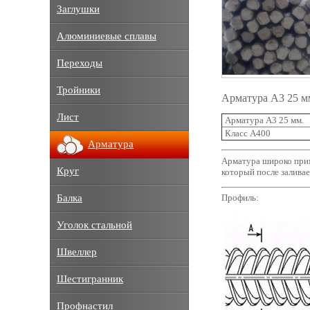
Заглушки
Алюминиевые сплавы
Переходы
Тройники
Арматура А3 25 м
Лист
Арматура А3 25 мм.
Класс А400
Арматура
Арматура широко прим
Круг
который после залива
Балка
Профиль:
Уголок стальной
Швеллер
Шестигранник
Профнастил