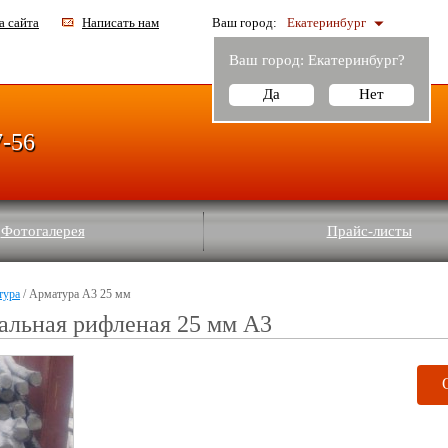
а сайта
Написать нам
Ваш город:
Екатеринбург
Ваш город:
Екатеринбург
?
Да
Нет
7-56
Фотогалерея
Прайс-листы
тура
/ Арматура А3 25 мм
альная рифленая 25 мм А3