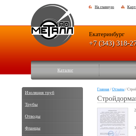
На главную
Карт
Екатеринбург
+7 (343) 318-2
Каталог
Главная
/
Отзывы
/ Стро
Изоляция труб
Стройдорм
Трубы
Отводы
Фланцы