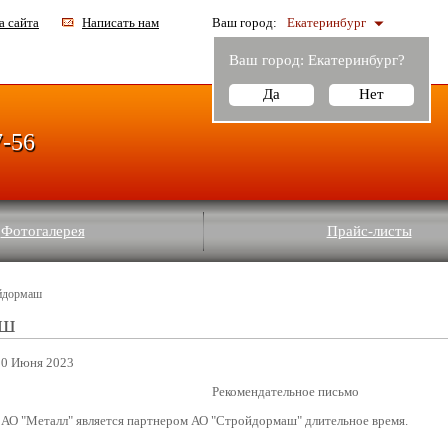
а сайта
Написать нам
Ваш город:
Екатеринбург
Ваш город:
Екатеринбург
?
Да
Нет
7-56
Фотогалерея
Прайс-листы
йдормаш
аш
20 Июня 2023
Рекомендательное письмо
ЗАО "Металл" является партнером АО "Стройдормаш" длительное время.