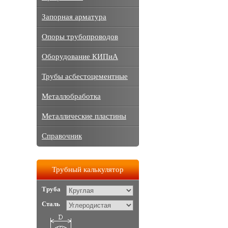
Запорная арматура
Опоры трубопроводов
Оборудование КИПиА
Трубы асбестоцементные
Металлобработка
Металлические пластины
Справочник
Трубный калькулятор
Труба
Сталь