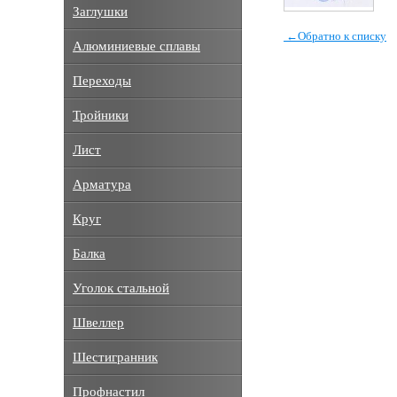
Заглушки
←
Обратно к списку
Алюминиевые сплавы
Переходы
Тройники
Лист
Арматура
Круг
Балка
Уголок стальной
Швеллер
Шестигранник
Профнастил