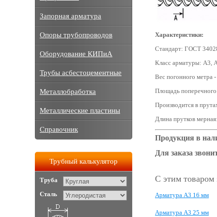
Запорная арматура
Опоры трубопроводов
Характеристики:
Стандарт: ГОСТ 3402
Оборудование КИПиА
Класс арматуры: А3, 
Трубы асбестоцементные
Вес погонного метра - 
Площадь поперечного с
Металлобработка
Производится в прута
Металлические пластины
Длина прутков мерная:
Справочник
Продукция в нал
Для заказа звонит
Трубный калькулятор
С этим товаром
Труба
Сталь
Арматура А3 16 мм
Арматура А3 25 мм