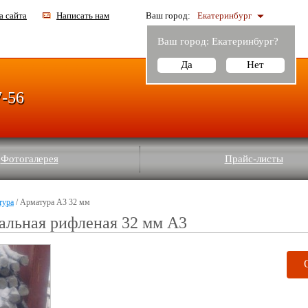
а сайта
Написать нам
Ваш город:
Екатеринбург
Ваш город:
Екатеринбург
?
Да
Нет
7-56
Фотогалерея
Прайс-листы
тура
/ Арматура А3 32 мм
альная рифленая 32 мм А3