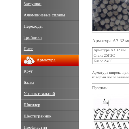
Заглушки
Алюминиевые сплавы
Переходы
Тройники
Арматура А3 32 м
Лист
Арматура А3 32 мм.
Сталь 25Г2С
Арматура
Класс А400
Круг
Арматура широко прим
который после залива
Балка
Профиль:
Уголок стальной
Швеллер
Шестигранник
Профнастил