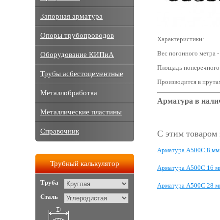
Запорная арматура
Опоры трубопроводов
Характеристики:
Вес погонного метра 
Оборудование КИПиА
Площадь поперечного 
Трубы асбестоцементные
Производится в прута
Металлобработка
Арматура в нали
Металлические пластины
Справочник
С этим товаром
Арматура А500С 8 мм
Трубный калькулятор
Арматура А500С 16 м
Труба
Арматура А500С 28 м
Сталь