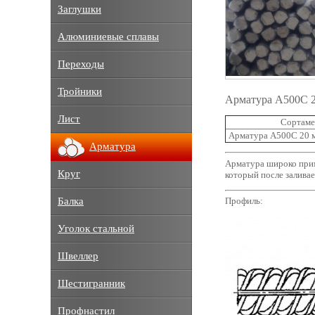
Заглушки
Алюминиевые сплавы
Переходы
Тройники
Арматура А500С 2
Лист
Сортаме
Арматура А500С 20 
Арматура
Арматура широко прим
Круг
который после залива
Балка
Профиль:
Уголок стальной
Швеллер
Шестигранник
Профнастил