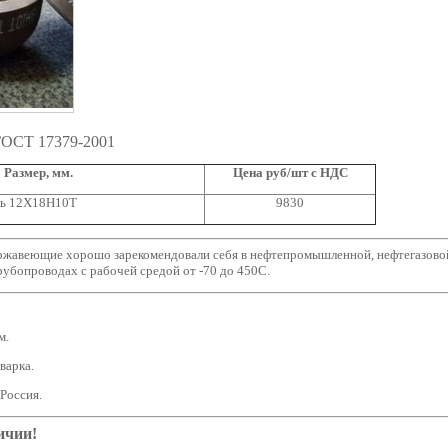
ГОСТ 17379-2001
Размер, мм.
Цена руб/шт с НДС
ль 12Х18Н10Т
9830
ржавеющие хорошо зарекомендовали себя в нефтепромышленной, нефтегазовой
рубопроводах с рабочей средой от -70 до 450С.
м.
варка.
 Россия.
ичии!