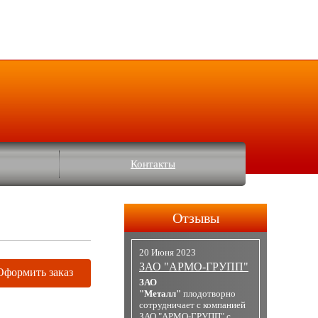
Контакты
Отзывы
20 Июня 2023
ЗАО "АРМО-ГРУПП"
Оформить заказ
ЗАО
"Металл"
плодотворно
сотрудничает с компанией
ЗАО "АРМО-ГРУПП" с