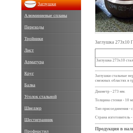
Заглушки
Алюминиевые сплавы
Переходы
Тройники
Заглушка 273х10 
Лист
Заглушка 273х10 ста
Арматура
Круг
Заглушки стальные не
смежных областях в т
Балка
Диаметр - 273 мм.
Уголок стальной
Толщина стенки - 10 м
Швеллер
Тип присоединения - с
Страна изготовитель -
Шестигранник
Продукция в нал
Профнастил