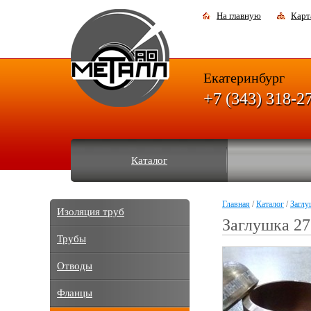
На главную
Карт
Екатеринбург
+7 (343) 318-2
Каталог
Главная
/
Каталог
/
Заглу
Изоляция труб
Заглушка 2
Трубы
Отводы
Фланцы