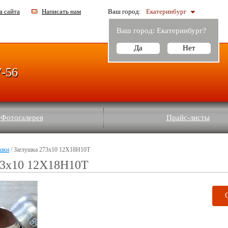
а сайта
Написать нам
Ваш город:
Екатеринбург
Ваш город:
Екатеринбург
?
Да
Нет
7-56
Фотогалерея
Прайс-листы
шки
/ Заглушка 273х10 12Х18Н10Т
73х10 12Х18Н10Т