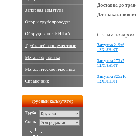
Доставка до тра
Запорная арматура
Для заказа звонит
Опоры трубопроводов
Оборудование КИПиА
С этим товаром
Заглушка 219х6
Трубы асбестоцементные
12Х18Н10Т
Металлобработка
Заглушка 273х7
12Х18Н10Т
Металлические пластины
Заглушка 325х10
Справочник
12Х18Н10Т
Трубный калькулятор
Труба
Сталь