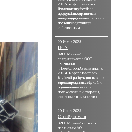
2012г. в сфере обеспечения
поставок трубной
Отмечаем качество и
продукции, фитингов и
широкий ассортимент
металлопроката из черной и
продукции, четкие сроки
нержавеющей стали.
поставки, доставку
собственным
автотранспортом.
20 Июня 2023
ПСА
ЗАО "Металл"
сотрудничает с ООО
"Компания
"ПромСтройАвтоматика" с
2013г. в сфере поставок
трубной продукции и
За время работы поставщик
металлпрокатаиз черной и
зарекомендовал себя
оцинкованной стали.
исключительно с
положительной стороны,
стоит ометить качество
поставляемой продукции и
строгое соблюдение сроков
поставки.
20 Июня 2023
Стройдормаш
ЗАО "Металл" является
партнером АО