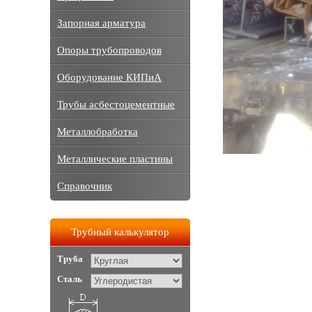
Запорная арматура
Опоры трубопроводов
Оборудование КИПиА
Трубы асбестоцементные
Металлобработка
Металлические пластины
Справочник
Трубный калькулятор
Труба
Сталь