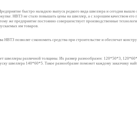
Предприятие быстро наладило выпуск редкого вида швеллера и сегодня вышло 
окупке. НВТЗ не стало повышать цены на швеллер, а с хорошим качеством его
 тому же предприятие постоянно совершенствует производственные технологи
пускаемых им товаров.
а НВТЗ позволят сэкономить средства при строительстве и обеспечат констр
ет швеллеры различной толщины. Их размер разнообразен: 120*50*3, 120*60*
пуску швеллера 140*60*5. Такое разнообразие поможет каждому заказчику найт