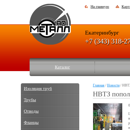
На главную
Карт
Екатеринбург
+7 (343) 318-2
Каталог
Главная
/
Новости
/ НВТЗ
Изоляция труб
НВТЗ попол
Трубы
Отводы
Фланцы