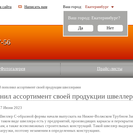
а сайта
Написать нам
Ваш город:
Екатеринбург
Ваш город:
Екатеринбург
?
Да
Нет
7-56
Фотогалерея
Прайс-листы
 пополнил ассортимент своей продукции швеллерами
нил ассортимент своей продукции швелле
07 Июня 2023
Швеллер С-образной формы начали выпускать на Нижне-Волжском Трубном За
в таком виде швеллера есть у предприятий, производящих каркасы и перекрыти
рам, а также всевозможных строительных конструкций. Такой швеллер выдерж
нагрузки, поэтому незаменим в определенных конструкциях.