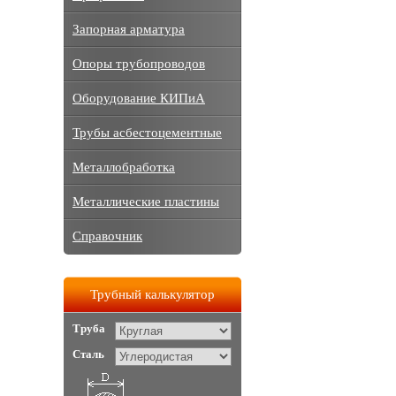
Запорная арматура
Опоры трубопроводов
Оборудование КИПиА
Трубы асбестоцементные
Металлобработка
Металлические пластины
Справочник
Трубный калькулятор
Труба
Сталь