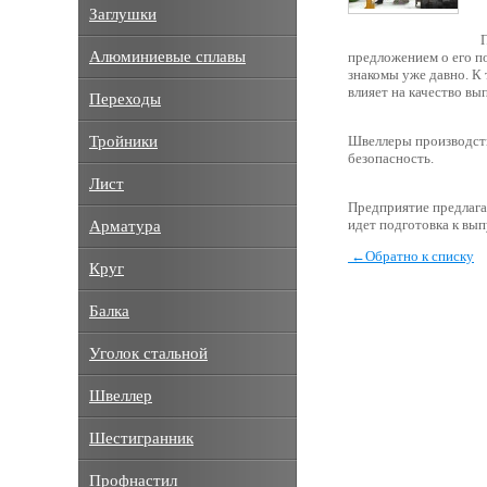
Заглушки
Алюминиевые сплавы
предложением о его п
знакомы уже давно. К
влияет на качество вы
Переходы
Тройники
Швеллеры производств
безопасность.
Лист
Предприятие предлага
идет подготовка к вы
Арматура
←
Обратно к списку
Круг
Балка
Уголок стальной
Швеллер
Шестигранник
Профнастил