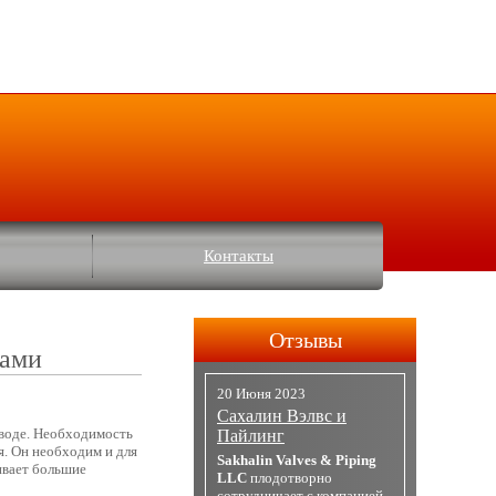
Контакты
Отзывы
рами
20 Июня 2023
Сахалин Вэлвс и
воде. Необходимость
Пайлинг
я. Он необходим и для
Sakhalin Valves & Piping
ивает большие
LLC
плодотворно
сотрудничает с компанией